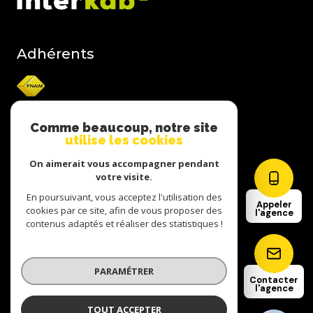
Adhérents
Comme beaucoup, notre site
utilise les cookies
Nos honoraires
On aimerait vous accompagner pendant
votre visite.
Nos partenaires
En poursuivant, vous acceptez l'utilisation des
Appeler
cookies par ce site, afin de vous proposer des
l'agence
contenus adaptés et réaliser des statistiques !
Mentions légales
Admin
PARAMÉTRER
Contacter
l'agence
Politique de confidentialite
TOUT ACCEPTER