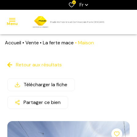
0
Fr
Menu
Accueil
Vente
La ferte mace
Maison
accueil
ventes
Retour aux résultats
locations
Télécharger la fiche
estimation
contact
Partager ce bien