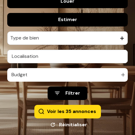
Louer
De l'ancien
Estimer
à l'année
De l'immo pro
Type de bien
Budget
Filtrer
Voir les
35
annonces
Réinitialiser