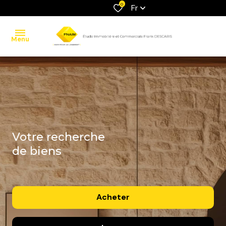
0
Fr
Menu
accueil
ventes
locations
votre recherche
estimation
de biens
contact
Acheter