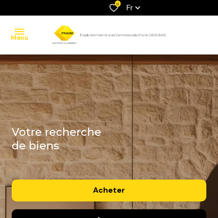
0
Fr
Menu
accueil
ventes
locations
votre recherche
estimation
de biens
contact
Acheter