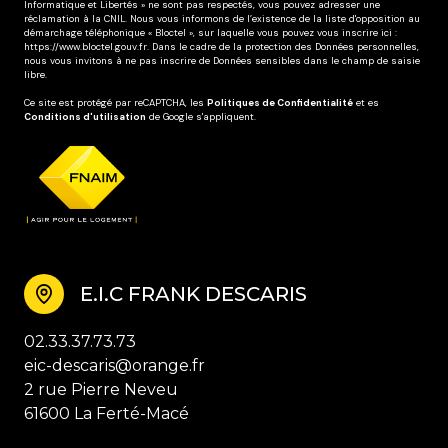
Informatique et Libertés » ne sont pas respectés, vous pouvez adresser une
réclamation à la CNIL. Nous vous informons de l’existence de la liste d'opposition au
démarchage téléphonique « Bloctel », sur laquelle vous pouvez vous inscrire ici :
https://www.bloctel.gouv.fr
. Dans le cadre de la protection des Données personnelles,
nous vous invitons à ne pas inscrire de Données sensibles dans le champ de saisie
libre.
Ce site est protégé par reCAPTCHA, les
Politiques de Confidentialité
et es
Conditions d'utilisation
de Google s'appliquent.
E.I.C FRANK DESCARIS
02.33.37.73.73
eic-descaris@orange.fr
2 rue Pierre Neveu
61600 La Ferté-Macé