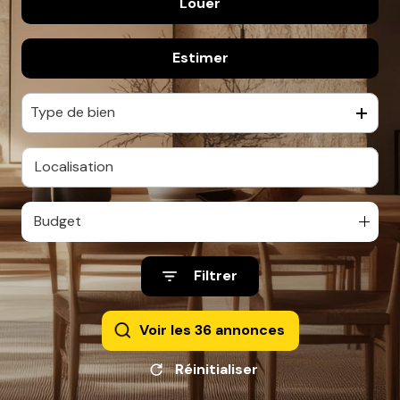
Louer
De l'ancien
Estimer
à l'année
De l'immo pro
Type de bien
Budget
Filtrer
Voir les
36
annonces
Réinitialiser