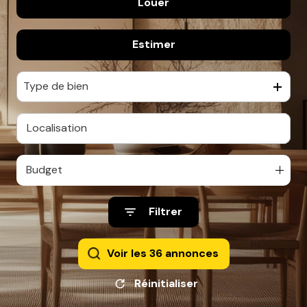
Louer
De l'ancien
Estimer
à l'année
De l'immo pro
Type de bien
Budget
Filtrer
Voir les
36
annonces
Réinitialiser