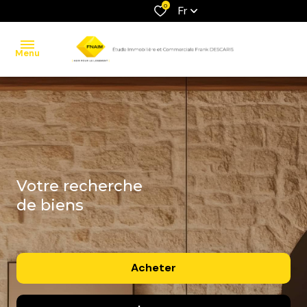
0
Fr
Menu
accueil
ventes
locations
votre recherche
estimation
de biens
contact
Acheter