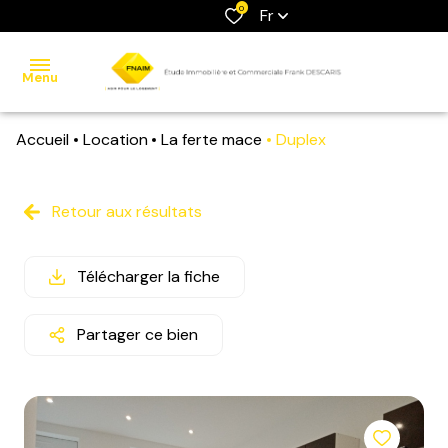
0
Fr
Menu
Accueil
Location
La ferte mace
Duplex
accueil
ventes
Retour aux résultats
locations
Télécharger la fiche
estimation
contact
Partager ce bien